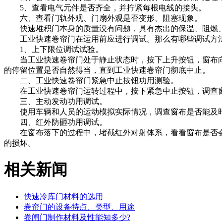
5、查看电气元件是否齐全，并拧紧每根电线的接头。
六、查看门轨外观、门扇外观是否变形、阻塞现象。
快速堆积门本身的质量没有问题，具有杰出的保温、阻燃、
工业快速卷帘门在运用前应进行调试。那么有哪些调试方
1、上下限位调试试验。
当工业快速卷帘门处于静止状态时，按下上升按钮，窗布向
的停留位置是否自然得当，直到工业快速卷帘门彻底中止。
二、工业快速卷帘门紧急中止按钮功用测验。
在工业快速卷帘门运转过程中，按下紧急中止按钮，调查窗
三、主动发动功用调试。
使用车辆和人员的运动模拟实际情况，调查窗布是否能及时
四、红外防砸功用调试。
在窗布落下的过程中，堵截红外对射体系，看看窗布是否会
的损坏。
相关新闻
快速冷库门材料的选用
卷帘门的设备特点、类型、用途
卷闸门制作材料及性能知多少?